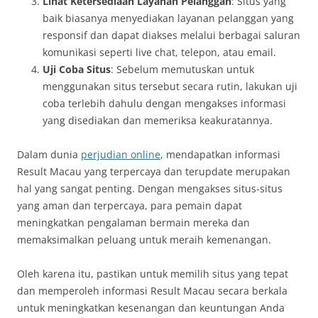
Lihat Ketersediaan Layanan Pelanggan
: Situs yang
baik biasanya menyediakan layanan pelanggan yang
responsif dan dapat diakses melalui berbagai saluran
komunikasi seperti live chat, telepon, atau email.
Uji Coba Situs
: Sebelum memutuskan untuk
menggunakan situs tersebut secara rutin, lakukan uji
coba terlebih dahulu dengan mengakses informasi
yang disediakan dan memeriksa keakuratannya.
Dalam dunia
perjudian online
, mendapatkan informasi
Result Macau yang terpercaya dan terupdate merupakan
hal yang sangat penting. Dengan mengakses situs-situs
yang aman dan terpercaya, para pemain dapat
meningkatkan pengalaman bermain mereka dan
memaksimalkan peluang untuk meraih kemenangan.
Oleh karena itu, pastikan untuk memilih situs yang tepat
dan memperoleh informasi Result Macau secara berkala
untuk meningkatkan kesenangan dan keuntungan Anda