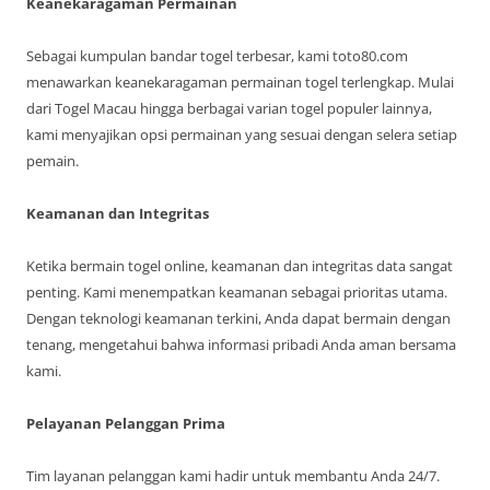
Keanekaragaman Permainan
Sebagai kumpulan bandar togel terbesar, kami toto80.com
menawarkan keanekaragaman permainan togel terlengkap. Mulai
dari Togel Macau hingga berbagai varian togel populer lainnya,
kami menyajikan opsi permainan yang sesuai dengan selera setiap
pemain.
Keamanan dan Integritas
Ketika bermain togel online, keamanan dan integritas data sangat
penting. Kami menempatkan keamanan sebagai prioritas utama.
Dengan teknologi keamanan terkini, Anda dapat bermain dengan
tenang, mengetahui bahwa informasi pribadi Anda aman bersama
kami.
Pelayanan Pelanggan Prima
Tim layanan pelanggan kami hadir untuk membantu Anda 24/7.