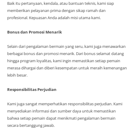
Baik itu pertanyaan, kendala, atau bantuan teknis, kami siap
memberikan pelayanan prima dengan sikap ramah dan
profesional. Kepuasan Anda adalah misi utama kami.
Bonus dan Promosi Menarik
Selain dari pengalaman bermain yang seru, kami juga menawarkan
berbagai bonus dan promosi menarik. Dari bonus selamat datang
hingga program loyalitas, kami ingin memastikan setiap pemain
merasa dihargai dan diberi kesempatan untuk meraih kemenangan
lebih besar.
Responsibilitas Perjudian
Kami juga sangat memperhatikan responsibilitas perjudian. Kami
menyediakan informasi dan sumber daya untuk memastikan
bahwa setiap pemain dapat menikmati pengalaman bermain
secara bertanggung jawab.