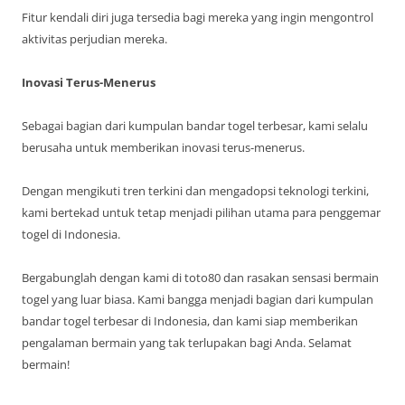
Fitur kendali diri juga tersedia bagi mereka yang ingin mengontrol
aktivitas perjudian mereka.
Inovasi Terus-Menerus
Sebagai bagian dari kumpulan bandar togel terbesar, kami selalu
berusaha untuk memberikan inovasi terus-menerus.
Dengan mengikuti tren terkini dan mengadopsi teknologi terkini,
kami bertekad untuk tetap menjadi pilihan utama para penggemar
togel di Indonesia.
Bergabunglah dengan kami di toto80 dan rasakan sensasi bermain
togel yang luar biasa. Kami bangga menjadi bagian dari kumpulan
bandar togel terbesar di Indonesia, dan kami siap memberikan
pengalaman bermain yang tak terlupakan bagi Anda. Selamat
bermain!