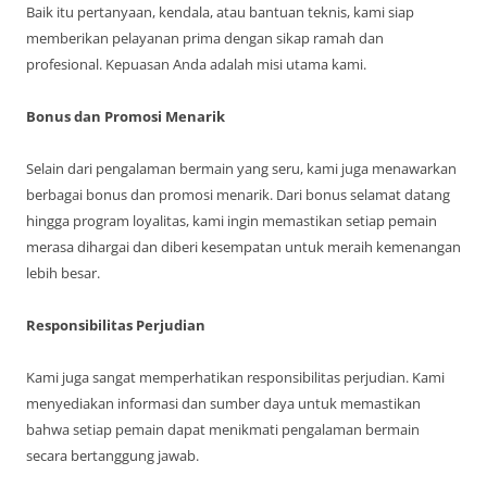
Baik itu pertanyaan, kendala, atau bantuan teknis, kami siap
memberikan pelayanan prima dengan sikap ramah dan
profesional. Kepuasan Anda adalah misi utama kami.
Bonus dan Promosi Menarik
Selain dari pengalaman bermain yang seru, kami juga menawarkan
berbagai bonus dan promosi menarik. Dari bonus selamat datang
hingga program loyalitas, kami ingin memastikan setiap pemain
merasa dihargai dan diberi kesempatan untuk meraih kemenangan
lebih besar.
Responsibilitas Perjudian
Kami juga sangat memperhatikan responsibilitas perjudian. Kami
menyediakan informasi dan sumber daya untuk memastikan
bahwa setiap pemain dapat menikmati pengalaman bermain
secara bertanggung jawab.