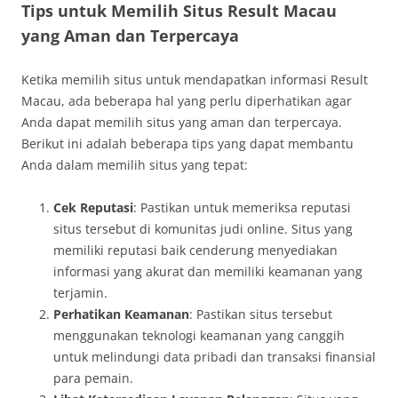
Tips untuk Memilih Situs Result Macau
yang Aman dan Terpercaya
Ketika memilih situs untuk mendapatkan informasi Result
Macau, ada beberapa hal yang perlu diperhatikan agar
Anda dapat memilih situs yang aman dan terpercaya.
Berikut ini adalah beberapa tips yang dapat membantu
Anda dalam memilih situs yang tepat:
Cek Reputasi
: Pastikan untuk memeriksa reputasi
situs tersebut di komunitas judi online. Situs yang
memiliki reputasi baik cenderung menyediakan
informasi yang akurat dan memiliki keamanan yang
terjamin.
Perhatikan Keamanan
: Pastikan situs tersebut
menggunakan teknologi keamanan yang canggih
untuk melindungi data pribadi dan transaksi finansial
para pemain.