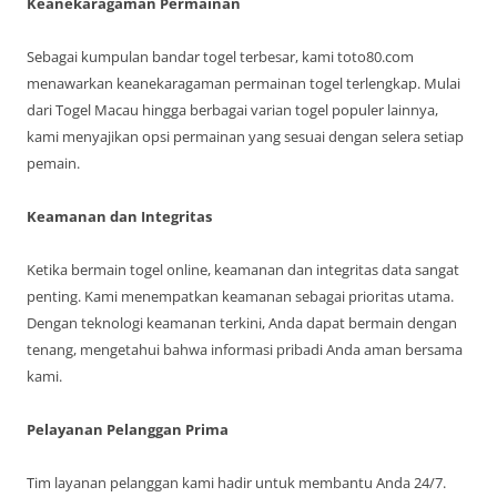
Keanekaragaman Permainan
Sebagai kumpulan bandar togel terbesar, kami toto80.com
menawarkan keanekaragaman permainan togel terlengkap. Mulai
dari Togel Macau hingga berbagai varian togel populer lainnya,
kami menyajikan opsi permainan yang sesuai dengan selera setiap
pemain.
Keamanan dan Integritas
Ketika bermain togel online, keamanan dan integritas data sangat
penting. Kami menempatkan keamanan sebagai prioritas utama.
Dengan teknologi keamanan terkini, Anda dapat bermain dengan
tenang, mengetahui bahwa informasi pribadi Anda aman bersama
kami.
Pelayanan Pelanggan Prima
Tim layanan pelanggan kami hadir untuk membantu Anda 24/7.