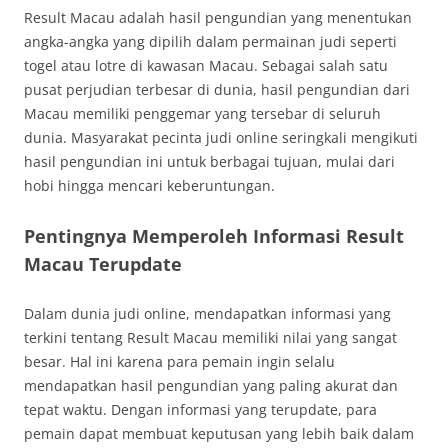
Result Macau adalah hasil pengundian yang menentukan
angka-angka yang dipilih dalam permainan judi seperti
togel atau lotre di kawasan Macau. Sebagai salah satu
pusat perjudian terbesar di dunia, hasil pengundian dari
Macau memiliki penggemar yang tersebar di seluruh
dunia. Masyarakat pecinta judi online seringkali mengikuti
hasil pengundian ini untuk berbagai tujuan, mulai dari
hobi hingga mencari keberuntungan.
Pentingnya Memperoleh Informasi Result
Macau Terupdate
Dalam dunia judi online, mendapatkan informasi yang
terkini tentang Result Macau memiliki nilai yang sangat
besar. Hal ini karena para pemain ingin selalu
mendapatkan hasil pengundian yang paling akurat dan
tepat waktu. Dengan informasi yang terupdate, para
pemain dapat membuat keputusan yang lebih baik dalam