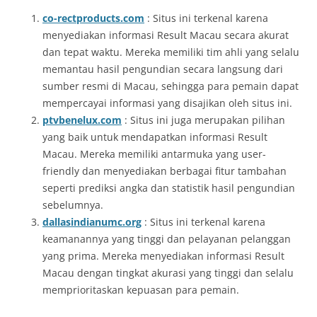
co-rectproducts.com
: Situs ini terkenal karena
menyediakan informasi Result Macau secara akurat
dan tepat waktu. Mereka memiliki tim ahli yang selalu
memantau hasil pengundian secara langsung dari
sumber resmi di Macau, sehingga para pemain dapat
mempercayai informasi yang disajikan oleh situs ini.
ptvbenelux.com
: Situs ini juga merupakan pilihan
yang baik untuk mendapatkan informasi Result
Macau. Mereka memiliki antarmuka yang user-
friendly dan menyediakan berbagai fitur tambahan
seperti prediksi angka dan statistik hasil pengundian
sebelumnya.
dallasindianumc.org
: Situs ini terkenal karena
keamanannya yang tinggi dan pelayanan pelanggan
yang prima. Mereka menyediakan informasi Result
Macau dengan tingkat akurasi yang tinggi dan selalu
memprioritaskan kepuasan para pemain.