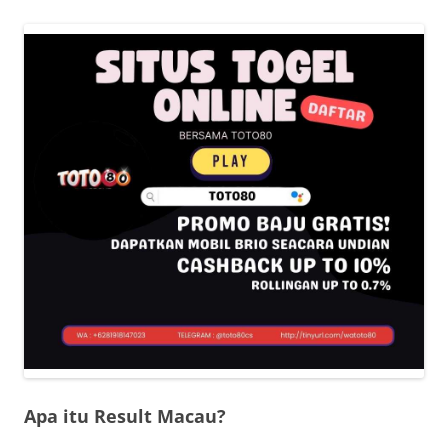
Apa itu Result Macau?