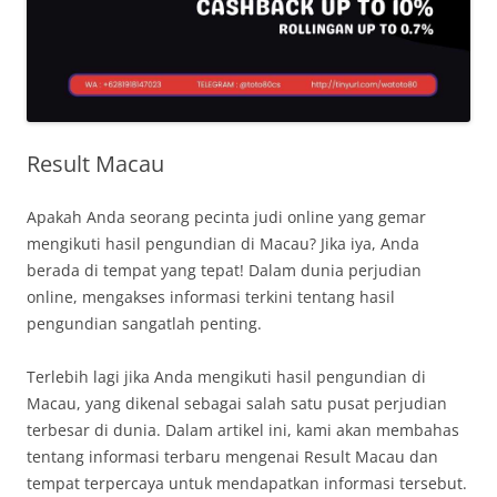
Result Macau
Apakah Anda seorang pecinta judi online yang gemar
mengikuti hasil pengundian di Macau? Jika iya, Anda
berada di tempat yang tepat! Dalam dunia perjudian
online, mengakses informasi terkini tentang hasil
pengundian sangatlah penting.
Terlebih lagi jika Anda mengikuti hasil pengundian di
Macau, yang dikenal sebagai salah satu pusat perjudian
terbesar di dunia. Dalam artikel ini, kami akan membahas
tentang informasi terbaru mengenai Result Macau dan
tempat terpercaya untuk mendapatkan informasi tersebut.